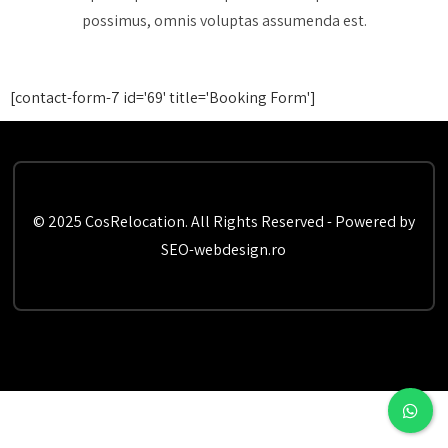
possimus, omnis voluptas assumenda est.
[contact-form-7 id='69' title='Booking Form']
© 2025 CosRelocation. All Rights Reserved - Powered by
SEO-webdesign.ro